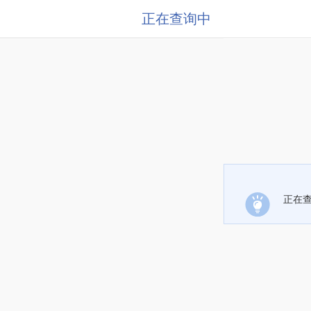
正在查询中
正在