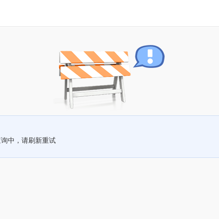
查询中，请刷新重试